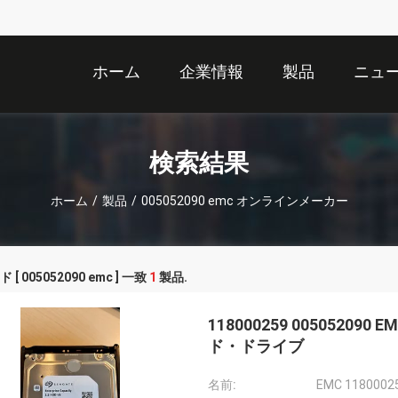
ホーム
企業情報
製品
ニュ
検索結果
ホーム
/
製品
/
005052090 emc オンラインメーカー
[ 005052090 emc ] 一致
1
製品.
118000259 005052090 E
ド・ドライブ
名前:
EMC 1180002