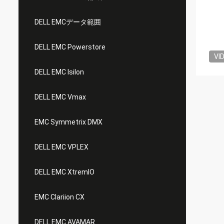
DELL EMCデータ範囲
DELL EMC Powerstore
VI
DELL EMC Isilon
DELL EMC Vmax
EMC Symmetrix DMX
DELL EMC VPLEX
DELL EMC XtremIO
EMC Clariion CX
DELL EMC AVAMAR