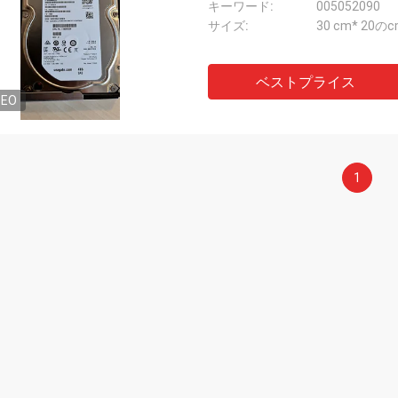
キーワード:
005052090
サイズ:
30 cm* 20のc
ベストプライス
DEO
1