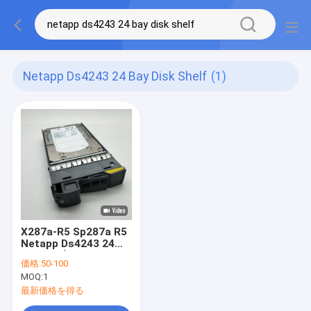
Netapp Ds4243 24 Bay Disk Shelf
(1)
X287a-R5 Sp287a R5
Netapp Ds4243 24湾
ディスク棚300gb 15k
価格:
50-100
SAS HDD 108-
MOQ:
1
00166+C0
最新価格を得る