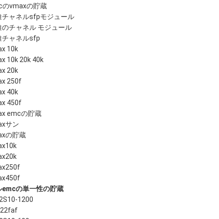
cのvmaxの貯蔵
維チャネルsfpモジュール
維のチャネル モジュール
チャネルsfp
x 10k
x 10k 20k 40k
x 20k
x 250f
x 40k
x 450f
ax emcの貯蔵
axサン
axの貯蔵
ax10k
ax20k
ax250f
ax450f
ルemcの単一性の貯蔵
2S10-1200
22faf