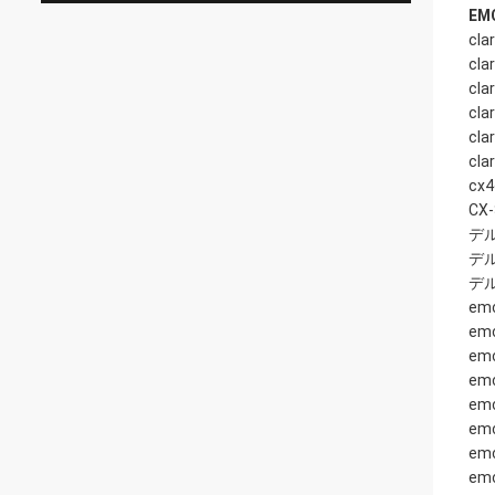
EMC
clar
cla
clar
cla
cla
cla
cx4
CX-
デルe
デル
デル
emc
emc
emc
emc
emc
emc
emc
emc