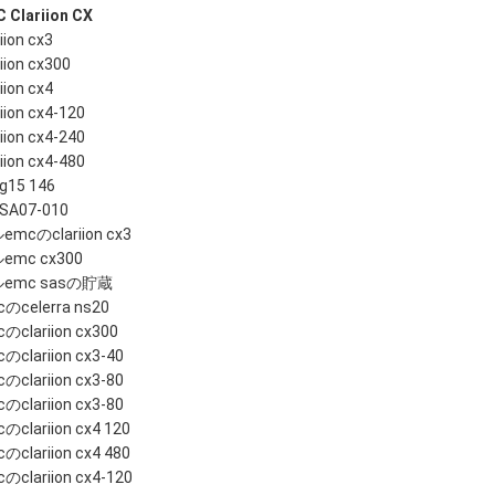
 Clariion CX
iion cx3
riion cx300
iion cx4
riion cx4-120
riion cx4-240
riion cx4-480
g15 146
SA07-010
mcのclariion cx3
emc cx300
emc sasの貯蔵
のcelerra ns20
のclariion cx300
のclariion cx3-40
のclariion cx3-80
のclariion cx3-80
のclariion cx4 120
のclariion cx4 480
のclariion cx4-120