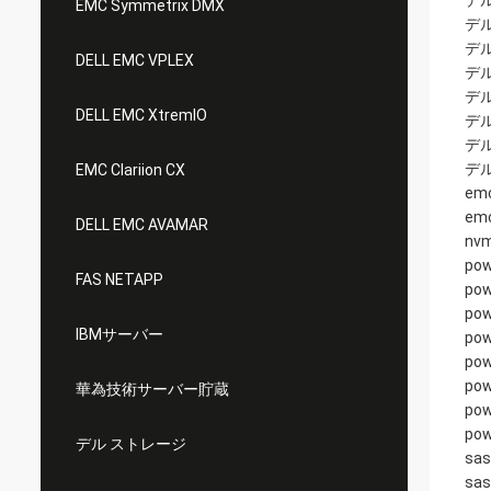
デル
EMC Symmetrix DMX
デル
デル
DELL EMC VPLEX
デル
デル
DELL EMC XtremIO
デル
デル
デル
EMC Clariion CX
emc
em
DELL EMC AVAMAR
nv
pow
FAS NETAPP
pow
po
IBMサーバー
pow
po
pow
華為技術サーバー貯蔵
pow
pow
デル ストレージ
sa
sa