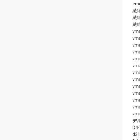
em
繊
繊
繊維
vma
vma
vma
vma
vma
vma
vm
vm
vm
vm
vm
vm
vm
デ
D4-
d31