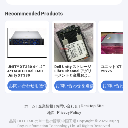
Recommended Products
UNITY XT380 4*1.2T
Dell Unity ストレージ
ユニット XT 680
4*16GB FC DellEMC
Fibre Channel アグリ
25x25
Unity XT380
ーメントと金属および
プラスチックで効率を
最大化
お問い合わせを送信
お問い合わせを送信
お問い合わせ
Desktop Site
ホーム
企業情報
お問い合わせ
Privacy Policy
地図
品質
DELL EMCの単一性の貯蔵
中国工場.Copyright © 2026 Beijing
Boyun Information Technology Llc. All Rights Reserved.