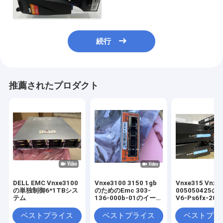
Vnx 5400
続行
推薦されたプロダクト
DELL EMC Vnxe3100
Vnxe3100 3150 1gb
Vnxe315 Vnxe
の単独制御6*1TBシス
のためのEmc 303-
005050425
テム
136-000b-01のイーサ
V6-Ps6fx-200
ネットIoモジュール4
Dell Emc Vn
左舷Gbe Iscsi
Ssd 3.5'
ベストプライス
ベストプライス
ベストプラ