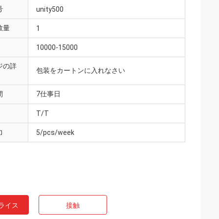
号
unity500
数量
1
10000-15000
ジの詳
包装をカートンに入れなさい
間
7仕事日
T/T
力
5/pcs/week
ライス
接触