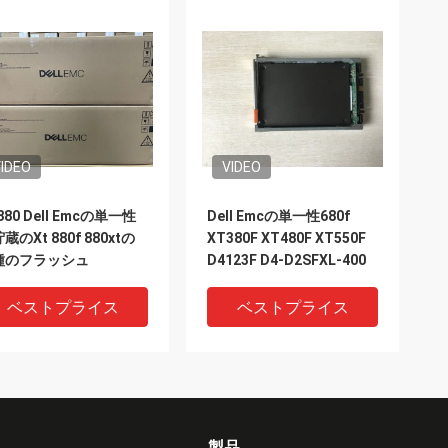
IDEO
VIDEO
880 Dell Emcの単一性
Dell Emcの単一性680f
蔵のXt 880f 880xtの
XT380F XT480F XT550F
種のフラッシュ
D4123F D4-D2SFXL-400
ベストプライス
ベストプライス
製品