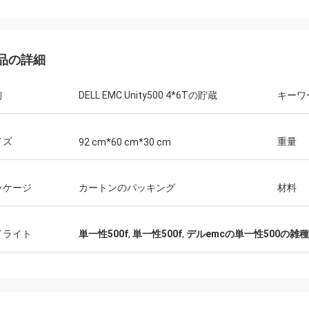
品の詳細
前
DELL EMC Unity500 4*6Tの貯蔵
キーワ
イズ
重量
92 cm*60 cm*30 cm
ッケージ
カートンのパッキング
材料
イライト
単一性500f
,
単一性500f
,
デルemcの単一性500の雑