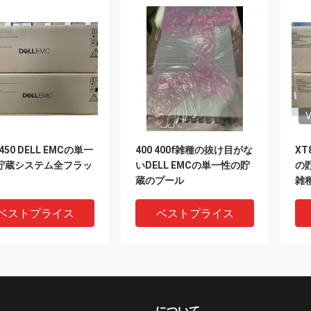
V
 450 DELL EMCの単一
400 400f雑種の抜け目がな
XT
貯蔵システム全フラッ
いDELL EMCの単一性の貯
の貯
蔵のプール
雑
ベストプライス
ベストプライス
について