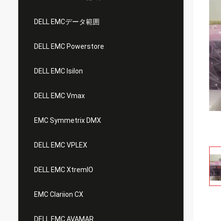
DELL EMCデータ範囲
DELL EMC Powerstore
DELL EMC Isilon
DELL EMC Vmax
EMC Symmetrix DMX
DELL EMC VPLEX
DELL EMC XtremIO
EMC Clariion CX
DELL EMC AVAMAR