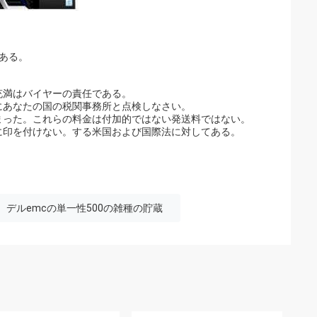
。
がある。
充満はバイヤーの責任である。
にあなたの国の税関事務所と点検しなさい。
まった。これらの料金は付加的ではない発送料ではない。
に印を付けない。する米国および国際法に対してある。
デルemcの単一性500の雑種の貯蔵