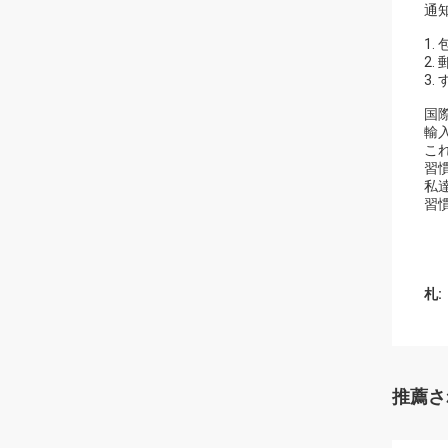
通知
1
2
3
国
輸
こ
習
私
習
札:
推薦さ