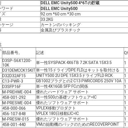
前
DELL EMC Unity500 4*6Tの貯蔵
ーワード
DELL EMC Unity500
イズ
92 cm *60 cm *30 cm
量
33.2KG
ッケージ
カートンのパッキング
料
金属及びプラスチック
:
い
部品番号。
記述
Q
。
D3SP-S6X1200-
単一性SYSPACK 4X6TB 7.2K SATA 15X3.5
1
10K
単一性15ドライブDPE FLDはキットを取付ける
D31DEMCCK15KIT
1
UNITY500 2U DPE 15X3.5ドライブFLD RCK
D32D32AF15
1
GB1002プラグとの2 C13 PWRCORDS 250V 10A
C13-PWR-3
1
単一性4X16GB SFP FCの関係
D3SFP16F
1
優れたハードウェア サポート
M-PREHWE-004
1
単一性500の基礎ソフトウェア=IC
458-001-292
1
優れたソフトウェア サポート
M-PRESWE-004
1
VPLEX移動プロダクト
458-000-066
1
VPLEX 180日移動LIC=IC
456-107-848
1
優れたソフトウェア サポート
M-PRESW-015
1
VMの始動機のパックのためのRECOVERPOINT
458-001-440
1