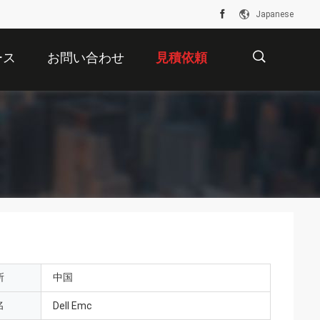
Japanese
ース
お問い合わせ
見積依頼
描
述
所
中国
名
Dell Emc