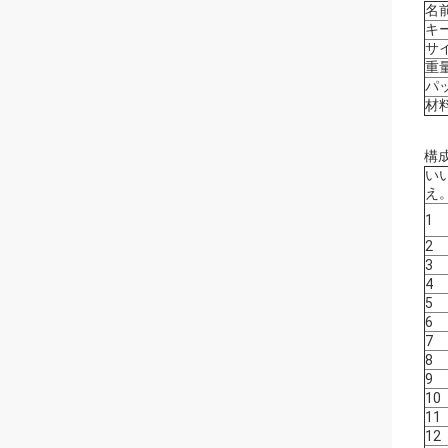
名
キ
サ
重
パ
材
構成
い
え
1
2
3
4
5
6
7
8
9
10
11
12