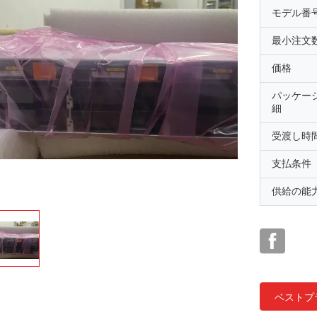
モデル番
最小注文
価格
パッケー
細
受渡し時
支払条件
供給の能
ベストプ