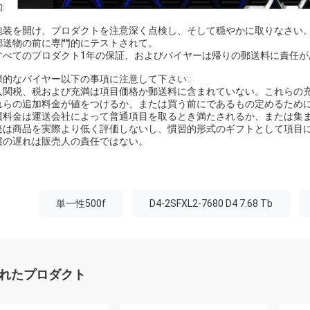
:
. 包装を開け、プロダクトを注意深く点検し、そして穏やかに取りなさい
. 郵送物の前に専門的にテストされて。
. すべてのプロダクト1年の保証、およびバイヤーは帰りの郵送料に責任
際的なバイヤー以下の事項に注意して下さい::
入関税、税および充満は項目価格か郵送料に含まれていない。これらの
れらの追加料金が値をつけるか、または買う前にであるもの定めるため
慣料金は運送会社によって普通項目を取るとき満たされるか、または集
達は商品を実際より低く評価しないし、慣習的形式のギフトとして項目
慣の遅れは販売人の責任ではない。
単一性500f
D4-2SFXL2-7680 D4 7.68 Tb
れたプロダクト