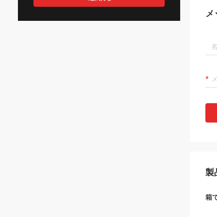
メ
製
箱で