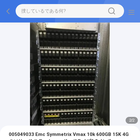
2
/
2
005049033 Emc Symmetrix Vmax 10k 600GB 15K 4G