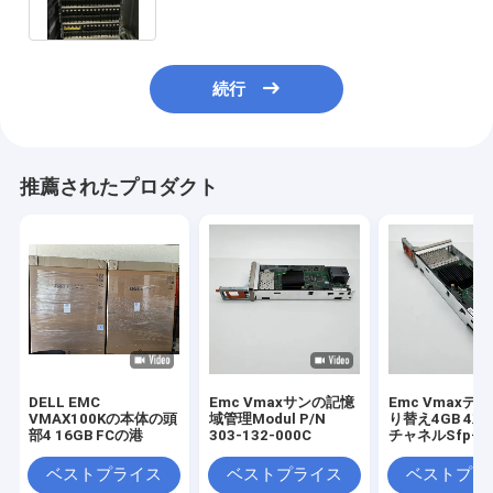
続行
推薦されたプロダクト
DELL EMC
Emc Vmaxサンの記憶
Emc Vmaxデ
VMAX100Kの本体の頭
域管理Modul P/N
り替え4GB 4
部4 16GB FCの港
303-132-000C
チャネルSfpモ
ル303-086-10
ベストプライス
ベストプライス
ベストプラ