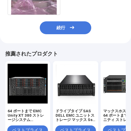
Xt 380f
続行
推薦されたプロダクト
64 ポートまで EMC
ドライブタイプ SAS
マックスホスト
Unity XT 380 ストレ
DELL EMC ユニットス
64 ポートまで E
ージシステム
トレージ マックス Ssd
ニティ ストレー
Unisphere GUI REST
容量 1.6PB マックスホ
レージ プラッ
API マネジメント イン
ストポート 最大 64 ポ
ム 無事にデータ
ベストプライス
ベストプライス
ベストプラ