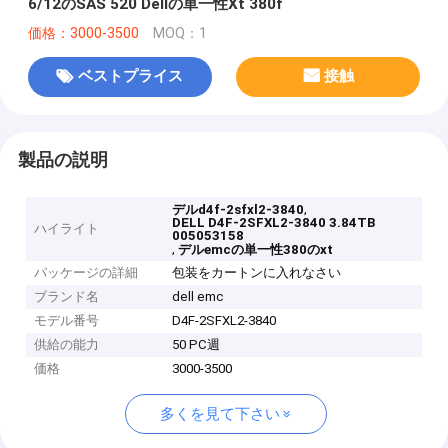
6/12のSAS 520 Dellの単一性Xt 380f
価格：3000-3500
MOQ：1
ベストプライス
接触
製品の説明
,
デルd4f-2sfxl2-3840
DELL D4F-2SFXL2-3840 3.84TB
ハイライト
005053158
,
デルemcの単一性380のxt
パッケージの詳細
包装をカートンに入れなさい
ブランド名
dell emc
モデル番号
D4F-2SFXL2-3840
供給の能力
50 PC週
価格
3000-3500
多くを見て下さい