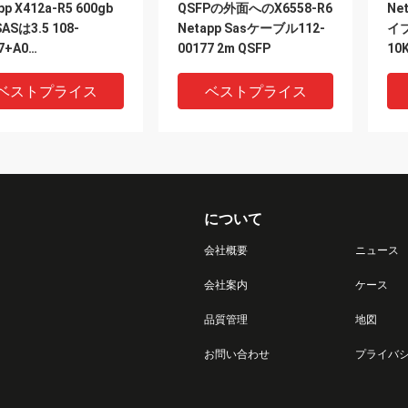
pp X412a-R5 600gb
QSFPの外面へのX6558-R6
Ne
SASは3.5 108-
Netapp Sasケーブル112-
イブ
7+A0
00177 2m QSFP
10K
156060VLS600を運転
ベストプライス
ベストプライス
について
会社概要
ニュース
会社案内
ケース
DEO
VIDEO
V
品質管理
地図
X446A-R6 NetApp
X90-412B-R6 Netapp
Ne
お問い合わせ
プライバ
 FAS2240-2
Ds4243ディスク棚Ds4246
1
240-4 200GB 6G SAS
600gb 2.5 0B31722 15K
のN
2.5 SFF
6Gbps SAS
22