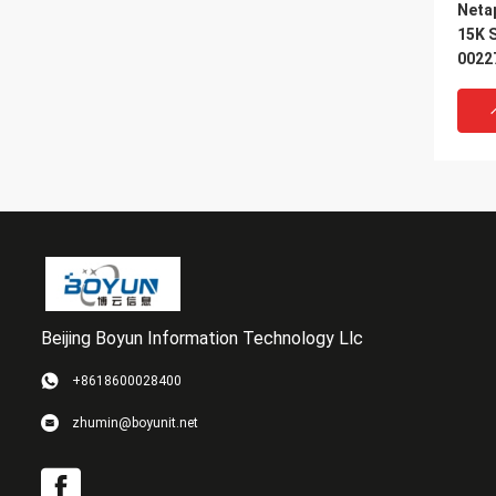
Neta
15K 
0022
HUS
する
Beijing Boyun Information Technology Llc
VI
+8618600028400
FAS 
zhumin@boyunit.net
2220
FAS2
SSD 