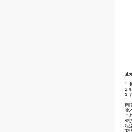
通知
1
2
3
国
輸
こ
習
私
習