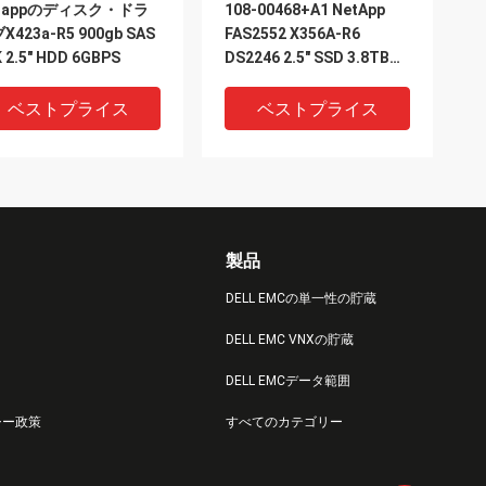
tappのディスク・ドラ
108-00468+A1 NetApp
X423a-R5 900gb SAS
FAS2552 X356A-R6
 2.5" HDD 6GBPS
DS2246 2.5" SSD 3.8TBの
ソリッド ステート ドライ
ブ
ベストプライス
ベストプライス
製品
DELL EMCの単一性の貯蔵
DELL EMC VNXの貯蔵
IDEO
VIDEO
DELL EMCデータ範囲
tapp Ds212cディスク棚
FAS X302A-R5貯蔵Netapp
シー政策
すべてのカテゴリー
2湾3.5のエンクロージャ
Ds4243 1TB 6Gb 7.2K
etapp Fas8200の重量
HDD 108-00234+A0 SATA
kg
3.5