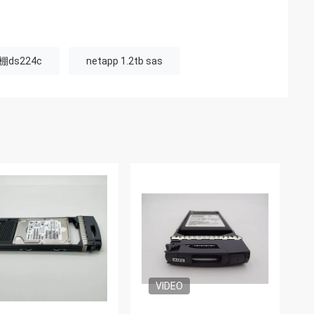
棚ds224c
netapp 1.2tb sas
VIDEO