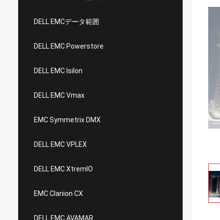
DELL EMCデータ範囲
DELL EMC Powerstore
DELL EMC Isilon
DELL EMC Vmax
EMC Symmetrix DMX
DELL EMC VPLEX
DELL EMC XtremIO
EMC Clariion CX
DELL EMC AVAMAR