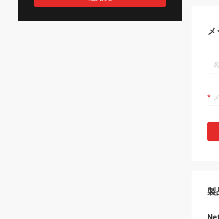
メ
製
Ne