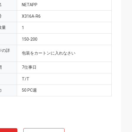
名
NETAPP
号
X316A-R6
数量
1
150-200
ジの詳
包装をカートンに入れなさい
間
7仕事日
T/T
力
50 PC週