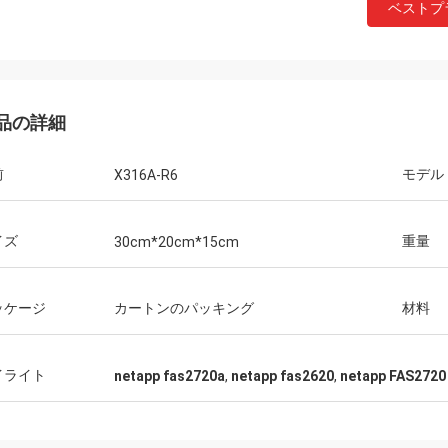
ベストプ
品の詳細
前
モデル
X316A-R6
イズ
重量
30cm*20cm*15cm
ッケージ
カートンのパッキング
材料
イライト
netapp fas2720a
,
netapp fas2620
,
netapp FAS2720