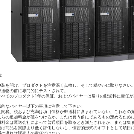
:
. 包装を開け、プロダクトを注意深く点検し、そして穏やかに取りなさい
. 郵送物の前に専門的にテストされて。
. すべてのプロダクト1年の保証、およびバイヤーは帰りの郵送料に責任
際的なバイヤー以下の事項に注意して下さい::
入関税、税および充満は項目価格か郵送料に含まれていない。これらの
れらの追加料金が値をつけるか、または買う前にであるもの定めるため
慣料金は運送会社によって普通項目を取るとき満たされるか、または集
達は商品を実際より低く評価しないし、慣習的形式のギフトとして項目
慣の遅れは販売人の責任ではない。