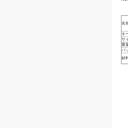
名
キ
サ
重
パ
材