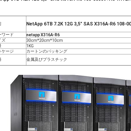
NetApp 6TB 7.2K 12G 3,5" SAS X316A-R6 108-
前
ーワード
netapp X316A-R6
イズ
30cm*20cm*10cm
量
1KG
ッケージ
カートンのパッキング
料
金属及びプラスチック