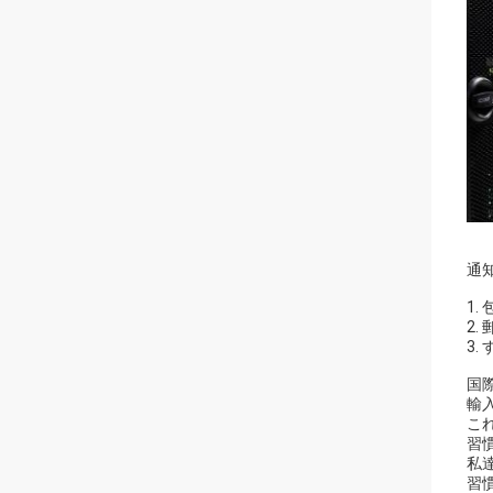
通知
1
2
3
国
輸
こ
習
私
習