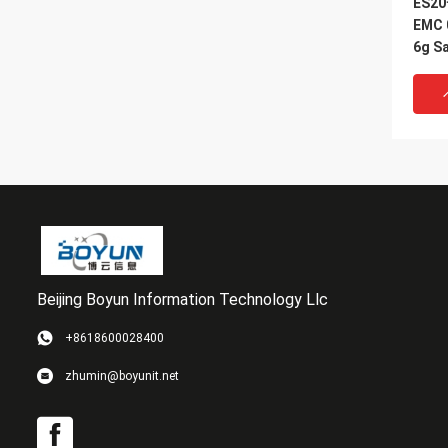
ES2
EMC 
6g S
ワッ
Beijing Boyun Information Technology Llc
VI
+8618600028400
100-
zhumin@boyunit.net
ジュー
タ範囲