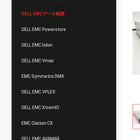
DELL EMCデータ範囲
DELL EMC Powerstore
DELL EMC Isilon
DELL EMC Vmax
EMC Symmetrix DMX
DELL EMC VPLEX
DELL EMC XtremIO
EMC Clariion CX
DELL EMC AVAMAR