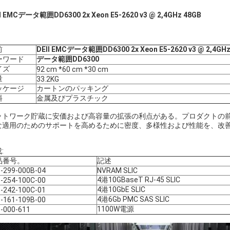
l EMCデータ範囲DD6300 2x Xeon E5-2620 v3 @ 2,4GHz 48GB
前
DEll EMCデータ範囲DD6300 2x Xeon E5-2620 v3 @ 2,4GHz
ーワード
データ範囲DD6300
イズ
92 cm *60 cm *30 cm
量
33.2KG
ッケージ
カートンのパッキング
料
金属及びプラスチック
ットワーク貯蔵に安価および高容量の拡張の利点がある。プロダクトの
な適用のためのサポートを高めるために密度、多様性および性能を、改
:
品番号。
記述
-299-000B-04
NVRAM SLIC
4港10GBaseT RJ-45 SLIC
-254-100C-00
4港10GbE SLIC
-242-100C-01
4港6Gb PMC SAS SLIC
-161-109B-00
1100W電源
-000-611