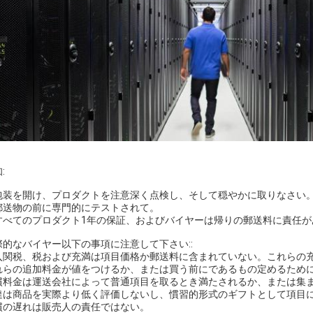
:
. 包装を開け、プロダクトを注意深く点検し、そして穏やかに取りなさい
. 郵送物の前に専門的にテストされて。
. すべてのプロダクト1年の保証、およびバイヤーは帰りの郵送料に責任
際的なバイヤー以下の事項に注意して下さい::
入関税、税および充満は項目価格か郵送料に含まれていない。これらの
れらの追加料金が値をつけるか、または買う前にであるもの定めるため
慣料金は運送会社によって普通項目を取るとき満たされるか、または集
達は商品を実際より低く評価しないし、慣習的形式のギフトとして項目
慣の遅れは販売人の責任ではない。