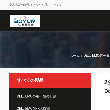
最高品質の製品はあなたが選ぶことです
ホーム
/
DELL EMCデー
すべての製品
2
D
DELL EMCの単一性の貯蔵
DELL EMC VNXの貯蔵