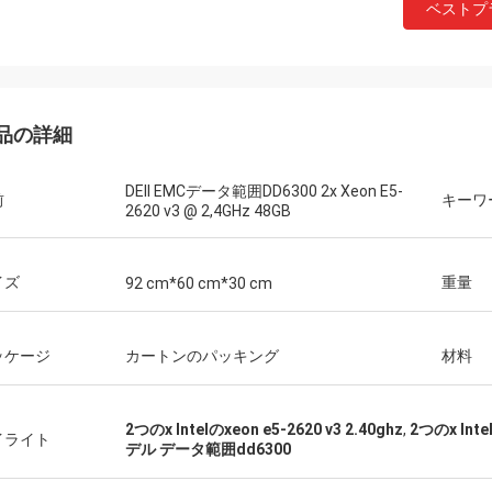
ベストプ
品の詳細
DEll EMCデータ範囲DD6300 2x Xeon E5-
前
キーワ
2620 v3 @ 2,4GHz 48GB
イズ
重量
92 cm*60 cm*30 cm
ッケージ
カートンのパッキング
材料
2つのx Intelのxeon e5-2620 v3 2.40ghz
,
2つのx Intel
イライト
デル データ範囲dd6300