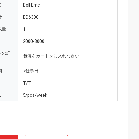
名
Dell Emc
号
DD6300
数量
1
2000-3000
ジの詳
包装をカートンに入れなさい
間
7仕事日
T/T
力
5/pcs/week