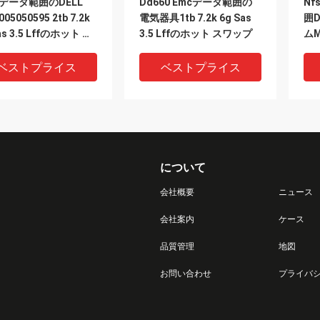
0データ範囲のDELL
Dd660 Emcデータ範囲の
Nf
005050595 2tb 7.2k
電気器具1tb 7.2k 6g Sas
囲D
as 3.5 Lffのホット ス
3.5 Lffのホット スワップ
ムM
プ
ベストプライス
ベストプライス
について
会社概要
ニュース
会社案内
ケース
DEO
VIDEO
V
品質管理
地図
565-011-01ファン モ
005049573 Dell Emcデー
11
お問い合わせ
プライバ
ルのDELL EMCデー
タ範囲Es30の拡張の棚ハ
EMC
Dd4500 Dd7200
ードウェア3TB 7.2K SAS
RP
HDD
ド