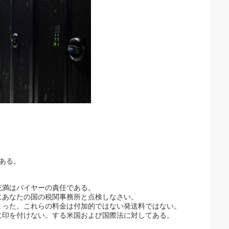
。
がある。
充満はバイヤーの責任である。
にあなたの国の税関事務所と点検しなさい。
まった。これらの料金は付加的ではない発送料ではない。
に印を付けない。する米国および国際法に対してある。