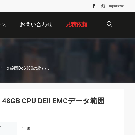
Japanese
ース
お問い合わせ
見積依頼
描
ll EMCデータ範囲Dd6300の終わり
述
ghz 48GB CPU DEll EMCデータ範囲
所
中国