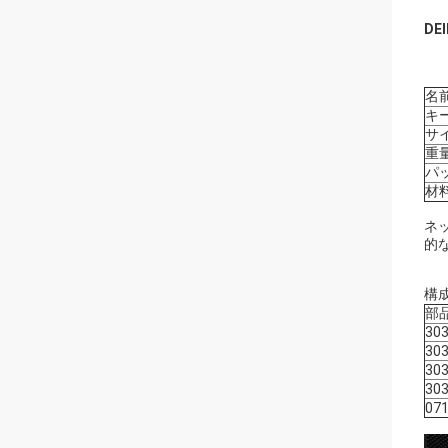
DEl
名
キ
サ
重
パ
材
ネ
的
構成
部
303
303
303
303
071