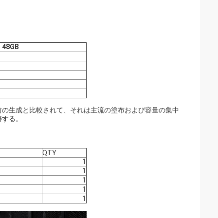
 48GB
前の生成と比較されて、それは主流の塗布および容量の集中
善する。
QTY
1
1
1
1
1