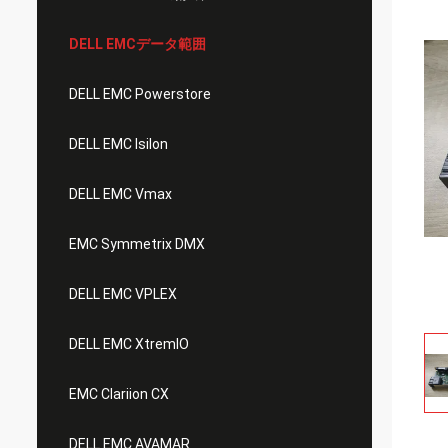
DELL EMCデータ範囲
DELL EMC Powerstore
DELL EMC Isilon
DELL EMC Vmax
EMC Symmetrix DMX
DELL EMC VPLEX
DELL EMC XtremIO
EMC Clariion CX
DELL EMC AVAMAR