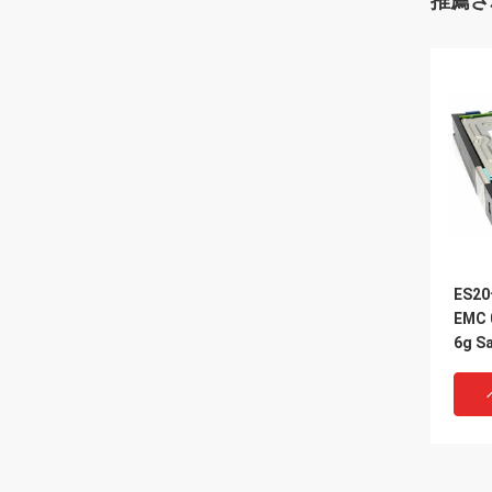
推薦さ
ES2
EMC 
6g S
ワッ