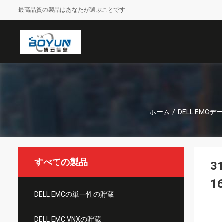
最高品質の製品はあなたが選ぶことです
ホーム
/
DELL EMC
すべての製品
3
1
DELL EMCの単一性の貯蔵
DELL EMC VNXの貯蔵