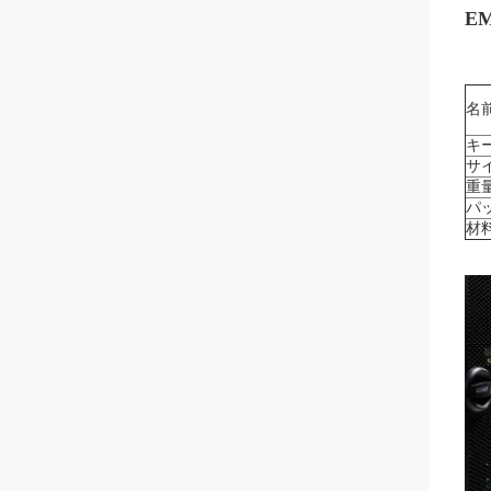
EM
名
キ
サ
重
パ
材