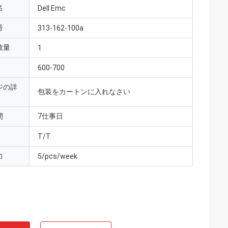
名
Dell Emc
号
313-162-100a
数量
1
600-700
ジの詳
包装をカートンに入れなさい
間
7仕事日
T/T
力
5/pcs/week