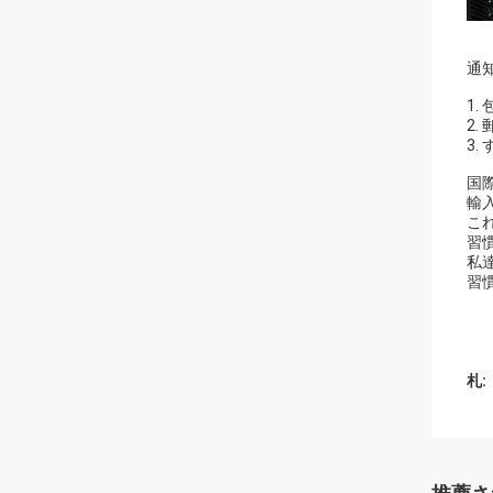
通知
1
2
3
国
輸
こ
習
私
習
札: