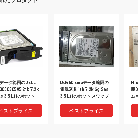
れたプロダクト
0データ範囲のDELL
Dd660 Emcデータ範囲の
Nf
005050595 2tb 7.2k
電気器具1tb 7.2k 6g Sas
囲D
as 3.5 Lffのホット ス
3.5 Lffのホット スワップ
ムM
プ
ベストプライス
ベストプライス