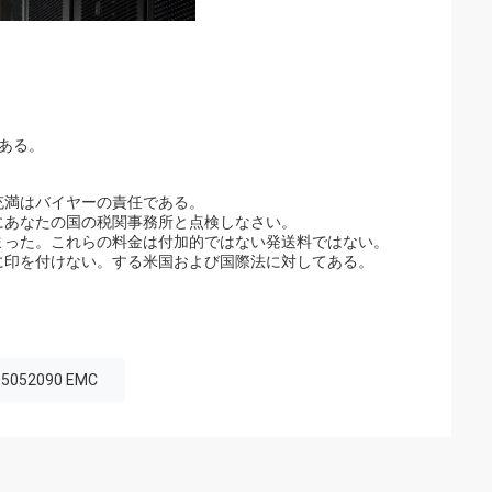
。
がある。
充満はバイヤーの責任である。
にあなたの国の税関事務所と点検しなさい。
まった。これらの料金は付加的ではない発送料ではない。
に印を付けない。する米国および国際法に対してある。
05052090 EMC