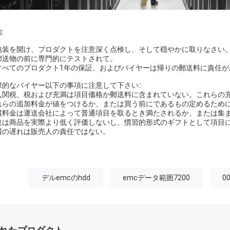
:
. 包装を開け、プロダクトを注意深く点検し、そして穏やかに取りなさい
. 郵送物の前に専門的にテストされて。
. すべてのプロダクト1年の保証、およびバイヤーは帰りの郵送料に責任
際的なバイヤー以下の事項に注意して下さい::
入関税、税および充満は項目価格か郵送料に含まれていない。これらの
れらの追加料金が値をつけるか、または買う前にであるもの定めるため
慣料金は運送会社によって普通項目を取るとき満たされるか、または集
達は商品を実際より低く評価しないし、慣習的形式のギフトとして項目
慣の遅れは販売人の責任ではない。
デルemcのhdd
emcデータ範囲7200
0