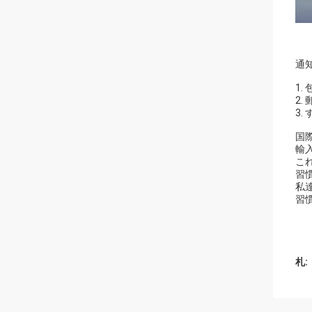
通知
1
2
3
国
輸
こ
習
私
習
札: