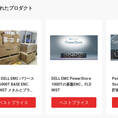
れたプロダクト
G DELL EMC パワース
DELL EMC PowerStore
Po
000T BASE ENC.
1000Tの基盤ENC。FLD
S
 INST メタルとプラス
INST
貯蔵
ク
ベストプライス
ベストプライス