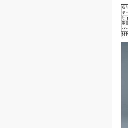
名
キ
サ
重
パ
材