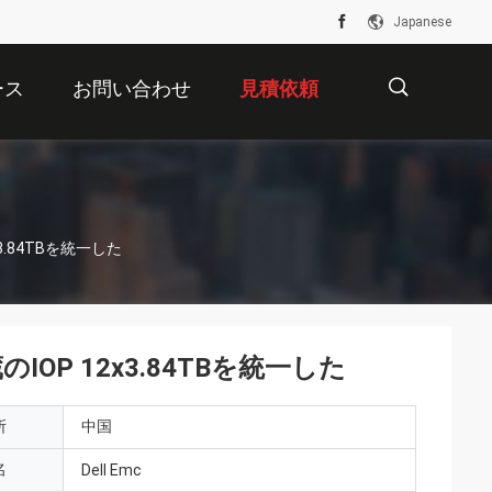
Japanese
ース
お問い合わせ
見積依頼
描
12x3.84TBを統一した
述
は貯蔵のIOP 12x3.84TBを統一した
所
中国
名
Dell Emc