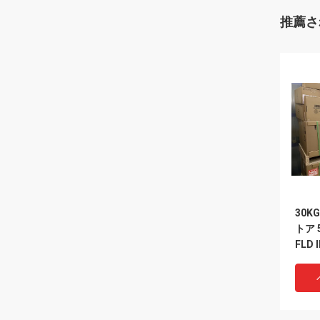
推薦さ
30K
トア 5
FLD
チッ