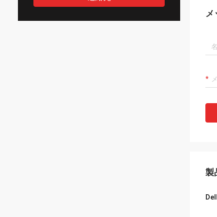
メ
製
Del