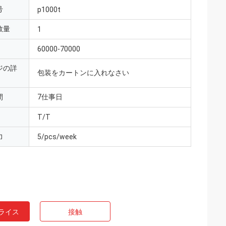
号
p1000t
数量
1
60000-70000
ジの詳
包装をカートンに入れなさい
間
7仕事日
T/T
力
5/pcs/week
ライス
接触