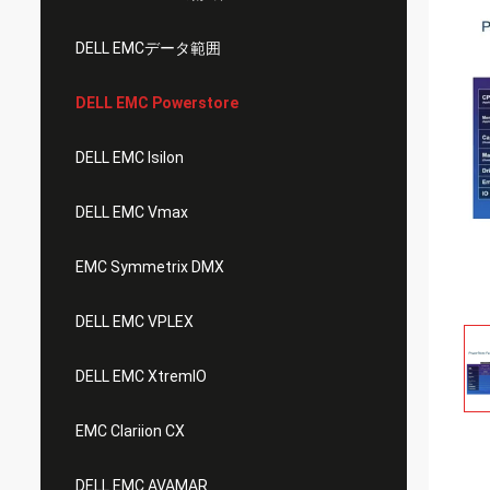
DELL EMCデータ範囲
DELL EMC Powerstore
DELL EMC Isilon
DELL EMC Vmax
EMC Symmetrix DMX
DELL EMC VPLEX
DELL EMC XtremIO
EMC Clariion CX
DELL EMC AVAMAR