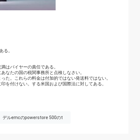
。
がある。
充満はバイヤーの責任である。
にあなたの国の税関事務所と点検しなさい。
まった。これらの料金は付加的ではない発送料ではない。
に印を付けない。する米国および国際法に対してある。
デルemcのpowerstore 500のt