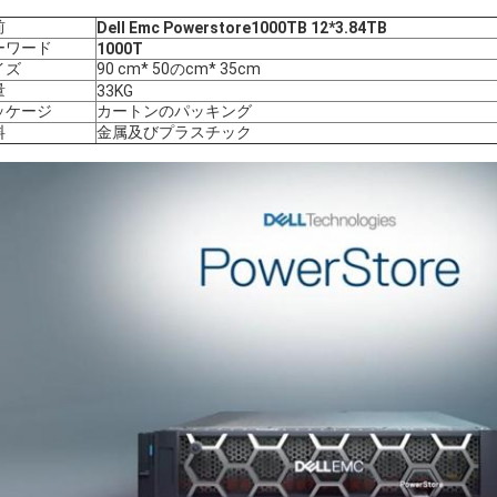
前
Dell Emc Powerstore1000TB 12*3.84TB
ーワード
1000T
イズ
90 cm* 50のcm* 35cm
量
33KG
ッケージ
カートンのパッキング
料
金属及びプラスチック