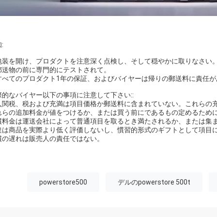
:
. 包装を開け、プロダクトを注意深く点検し、そして穏やかに取りなさい
. 郵送物の前に専門的にテストされて。
. すべてのプロダクト1年の保証、およびバイヤーは帰りの郵送料に責任
際的なバイヤー以下の事項に注意して下さい::
入関税、税および充満は項目価格か郵送料に含まれていない。これらの
れらの追加料金が値をつけるか、または買う前にであるもの定めるため
慣料金は運送会社によって普通項目を取るとき満たされるか、または集
達は商品を実際より低く評価しないし、慣習的形式のギフトとして項目
慣の遅れは販売人の責任ではない。
powerstore500
デルのpowerstore 500t