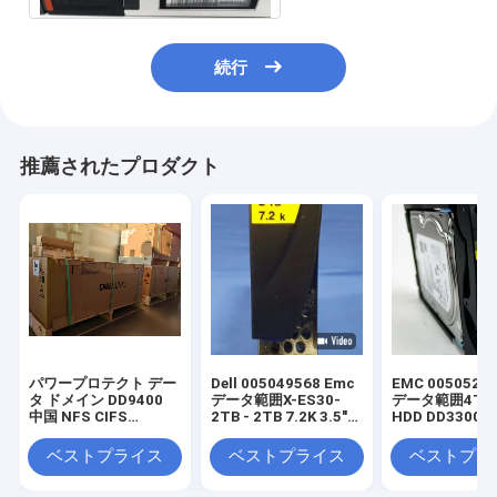
続行
推薦されたプロダクト
パワープロテクト デー
Dell 005049568 Emc
EMC 005052087
タ ドメイン DD9400
データ範囲X-ES30-
データ範囲4TB 7
中国 NFS CIFS
2TB - 2TB 7.2K 3.5"
HDD DD3300
3*DS60 75*4T
520 SATA
105*8T ストレージ
ベストプライス
ベストプライス
ベストプラ
EMC