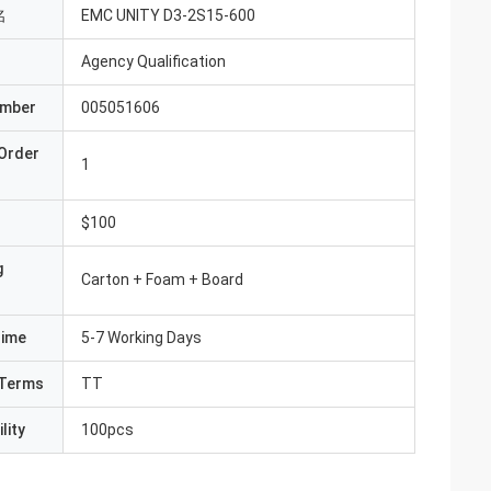
名
EMC UNITY D3-2S15-600
Agency Qualification
umber
005051606
Order
1
$100
g
Carton + Foam + Board
Time
5-7 Working Days
Terms
TT
lity
100pcs