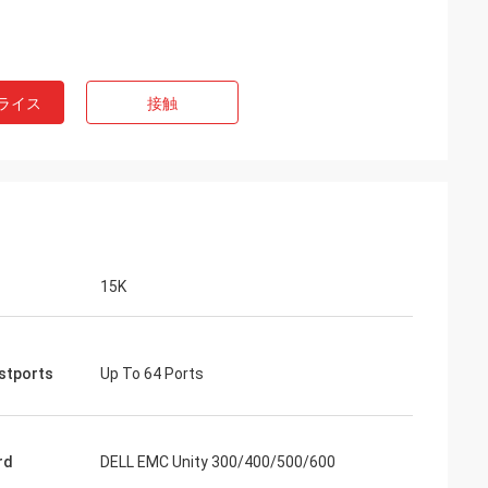
ライス
接触
15K
stports
Up To 64 Ports
rd
DELL EMC Unity 300/400/500/600