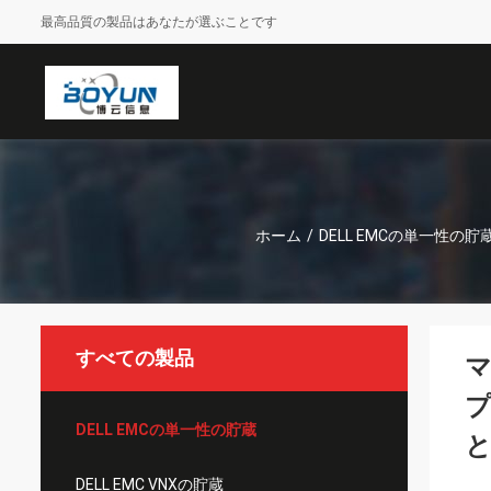
最高品質の製品はあなたが選ぶことです
ホーム
/
DELL EMCの単一性の貯
すべての製品
マ
プ
DELL EMCの単一性の貯蔵
DELL EMC VNXの貯蔵