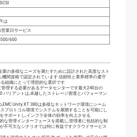
CSI
PI は
の営業日サービス
/500/600
知られる) は,現代企業の多様なニーズを満たすために設計された高度なスト
ムは,機関資格で認定されています.信頼性と業界標準の遵守
める組織にとって理想的な選択です.
に管理する必要があるデータセンターです最大240台の
XT 380 バリアントは,卓越したストレージ密度とパフォーマン
め,EMC Unity XT 380は多様なネットワーク環境にシーム
ックスプロトコル環境でシステムを展開することを可能にし
をサポートし,インフラ全体の効率を向上させる.
I を通じて直感的な管理インターフェースを搭載し,管理者に包括的な制
給が不可欠なシナリオでは特に有益ですクラウドサービス