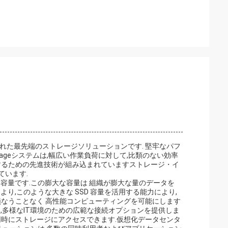
うに設計された最先端のストレージソリューションです. 堅牢なパフ
Storageシステムは,幅広い作業負荷に対して,比類のない効率
するための先進技術が組み込まれていますストレージ・イ
ています.
) の SSD 容量です.この膨大な容量は 組織が膨大な量のデータを
り,このような大きな SSD 容量を活用する能力により,
損なうことなく 高性能コンピューティングを可能にします
続をサポートし,多様なIT環境のための広範な接続オプションを提供しま
同時にストレージにアクセスできます.仮想化データセンタ