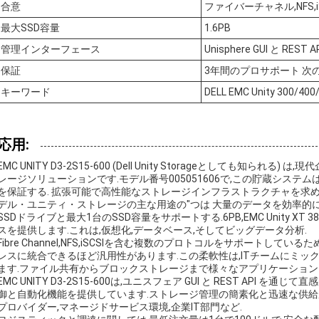
合意
ファイバーチャネル,NFS,iS
最大SSD容量
1.6PB
管理インターフェース
Unisphere GUI と REST A
保証
3年間のプロサポート 次
キーワード
DELL EMC Unity 300/400
応用:
EMC UNITY D3-2S15-600 (Dell Unity Storageとしても
レージソリューションです.モデル番号005051606で,この貯蔵システ
を保証する. 拡張可能で高性能なストレージインフラストラクチャを求
デル・ユニティ・ストレージの主な用途の"つは 大量のデータを効率的
SSDドライブと最大1台のSSD容量をサポートする.6PB,EMC Unity 
スを提供します.これは,仮想化,データベース,そしてビッグデータ分析.
Fibre Channel,NFS,iSCSIを含む複数のプロトコルをサポートしているた
レスに統合できるほど汎用性があります.この柔軟性は,ITチームにミ
ます.ファイル共有からブロックストレージまで様々なアプリケーション
EMC UNITY D3-2S15-600は,ユニスフェア GUI と REST AP
御と自動化機能を提供しています.ストレージ管理の簡素化と迅速な供
プロバイダー,マネージドサービス環境,企業IT部門など.