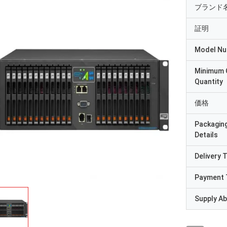
ブランド
証明
Model N
Minimum 
Quantity
価格
Packagin
Details
Delivery 
Payment 
Supply Abi