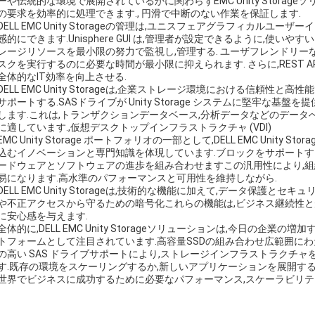
ーや伝統的な環境で展開されているかに関わらずEMC Unity Stora
の要求を効率的に処理できます., 円滑で中断のない作業を保証します.
DELL EMC Unity Storageの管理は,ユニスフェアグラフィカルユーザー
感的にできます.Unisphere GUI は,管理者が設定できるように,使いや
レージリソースを最小限の努力で監視し,管理する. ユーザフレンドリー
スクを実行するのに必要な時間が最小限に抑えられます. さらに,REST 
全体的なIT効率を向上させる.
DELL EMC Unity Storageは,企業ストレージ環境における信頼性と高性能で知
サポートする.SASドライブが Unity Storage システムに堅牢な
します.これは,トランザクションデータベース,分析データなどのデー
に適しています.,仮想デスクトップインフラストラクチャ (VDI)
EMC Unity Storage ポートフォリオの一部として,DELL EMC Unity Sto
込むイノベーションと専門知識を体現しています.ブロックをサポート
ードウェアとソフトウェアの進歩を組み合わせますこの汎用性により,組
易になります.高水準のパフォーマンスと可用性を維持しながら.
DELL EMC Unity Storageは,技術的な機能に加えて,データ保
や不正アクセスから守るための暗号化これらの機能は,ビジネス継続性と
に安心感を与えます.
全体的に,DELL EMC Unity Storageソリューションは,今日の
トフォームとして注目されています.高容量SSDの組み合わせ広範囲にわ
の高い SAS ドライブサポートにより,ストレージインフラストラクチ
す.既存の環境をスケーリングするか,新しいアプリケーションを展開するかEMC
世界でビジネスに成功するために必要なパフォーマンス,スケーラビリテ