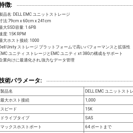
特徴:
製品名: DELL EMC ユニットストレージ
寸法:79cm x 60cm x 241cm
最大SSD容量: 1.6PB
速度: 15K RPM
最大ホスト接続: 1000
Dell Unity ストレージ プラットフォームで高いパフォーマンスと拡張性
EMC ユニティ ストレージとEMC ユニティ xt 380の構成をサポート
企業向けに最適化され,強力なデータ管理
技術パラメータ:
製品名
DELL EMC ユニットスト
最大ホスト接続
1,000
スピード
15K
ドライブタイプ
SAS
マックスホストポート
64 ポートまで