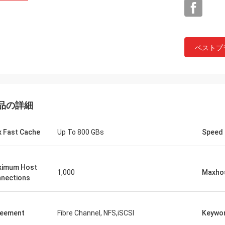
ベストプ
品の詳細
 Fast Cache
Up To 800 GBs
Speed
ximum Host
1,000
Maxho
nections
reement
Fibre Channel, NFS,iSCSI
Keywo