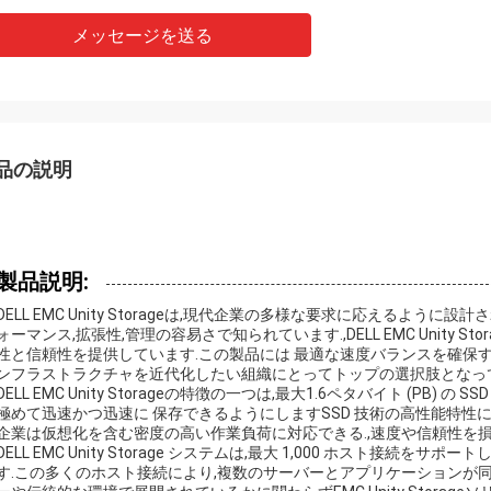
メッセージを送る
品の説明
製品説明:
DELL EMC Unity Storageは,現代企業の多様な要求に応えるよ
ォーマンス,拡張性,管理の容易さで知られています.,DELL EMC Unity 
性と信頼性を提供しています.この製品には 最適な速度バランスを確保
ンフラストラクチャを近代化したい組織にとってトップの選択肢となっ
DELL EMC Unity Storageの特徴の一つは,最大1.6ペタバイト (PB
極めて迅速かつ迅速に 保存できるようにしますSSD 技術の高性能特性によ
企業は仮想化を含む密度の高い作業負荷に対応できる.,速度や信頼性を
DELL EMC Unity Storage システムは,最大 1,000 ホスト接
す.この多くのホスト接続により,複数のサーバーとアプリケーションが