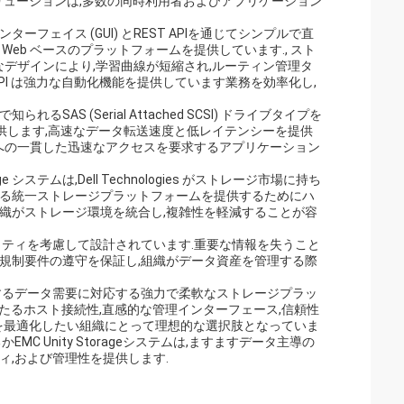
geソリューションは,多数の同時利用者およびアプリケーション
インターフェイス (GUI) とREST APIを通じてシンプルで直
すい Web ベースのプラットフォームを提供しています., スト
なデザインにより,学習曲線が短縮され,ルーティン管理タ
API は強力な自動化機能を提供しています業務を効率化し,
られるSAS (Serial Attached SCSI) ドライブタイプを
基盤を提供します,高速なデータ転送速度と低レイテンシーを提供
タへの一貫した迅速なアクセスを要求するアプリケーション
rage システムは,Dell Technologies がストレージ市場に持ち
する統一ストレージプラットフォームを提供するためにハ
織がストレージ環境を統合し,複雑性を軽減することが容
護とセキュリティを考慮して設計されています.重要な情報を失うこと
規制要件の遵守を保証し,組織がデータ資産を管理する際
企業の増加するデータ需要に対応する強力で柔軟なストレージプラッ
たるホスト接続性,直感的な管理インターフェース,信頼性
ャを最適化したい組織にとって理想的な選択肢となっていま
 Unity Storageシステムは,ますますデータ主導の
ィ,および管理性を提供します.