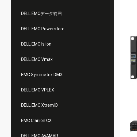
DELL EMCデータ範囲
DELL EMC Powerstore
DELL EMC Isilon
DELL EMC Vmax
EMC Symmetrix DMX
DELL EMC VPLEX
DELL EMC XtremIO
EMC Clariion CX
DELL EMC AVAMAR