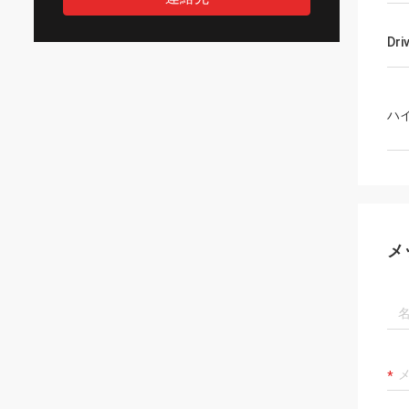
Dri
ハ
メ