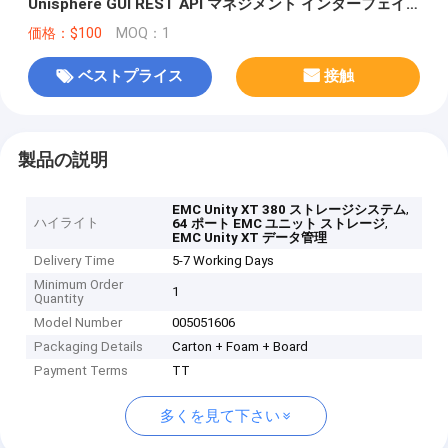
Unisphere GUI REST API マネジメント インターフェイ
ス データ管理を提供する
価格：$100
MOQ：1
ベストプライス
接触
製品の説明
,
EMC Unity XT 380 ストレージシステム
ハイライト
,
64 ポート EMC ユニット ストレージ
EMC Unity XT データ管理
Delivery Time
5-7 Working Days
Minimum Order
1
Quantity
Model Number
005051606
Packaging Details
Carton + Foam + Board
Payment Terms
TT
多くを見て下さい