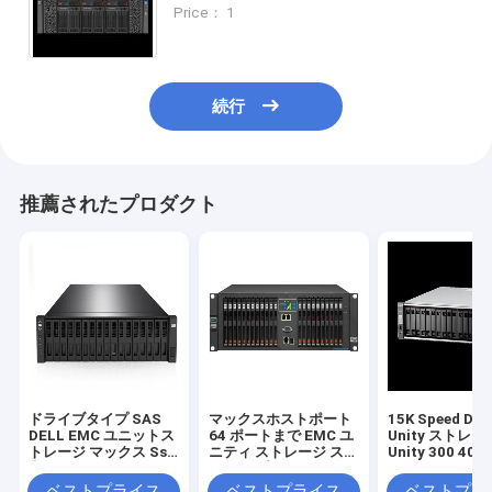
REST API マネジメント インターフェ
Price： 1
イス データ管理を提供する
続行
推薦されたプロダクト
ドライブタイプ SAS
マックスホストポート
15K Speed DE
DELL EMC ユニットス
64 ポートまで EMC ユ
Unity ストレー
トレージ マックス Ssd
ニティ ストレージ スト
Unity 300 400 
容量 1.6PB マックスホ
レージ プラットフォー
600 シリーズ 
ストポート 最大 64 ポ
ム 無事にデータ アクセ
SSD 容量 1.6P
ベストプライス
ベストプライス
ベストプラ