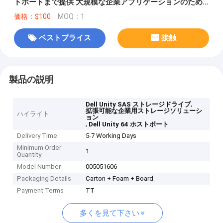
トポートまで提供 大規模な企業アプリケーションのため
のスケーラブルストレージ
価格：$100
MOQ：1
ベストプライス
接触
製品の説明
,
Dell Unity SAS ストレージドライブ
拡張可能な企業用ストレージソリューシ
ハイライト
ョン
,
Dell Unity 64 ホストポート
Delivery Time
5-7 Working Days
Minimum Order
1
Quantity
Model Number
005051606
Packaging Details
Carton + Foam + Board
Payment Terms
TT
多くを見て下さい