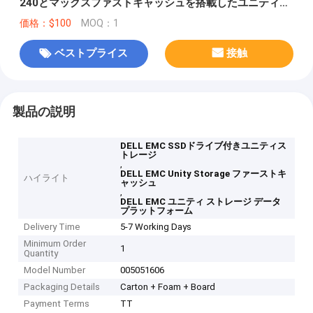
240とマックスファストキャッシュを搭載したユニティー
ストレージ 800GBまでデータストレージプラットフォー
価格：$100
MOQ：1
ム
ベストプライス
接触
製品の説明
DELL EMC SSDドライブ付きユニティス
トレージ
,
DELL EMC Unity Storage ファーストキ
ハイライト
ャッシュ
,
DELL EMC ユニティ ストレージ データ
プラットフォーム
Delivery Time
5-7 Working Days
Minimum Order
1
Quantity
Model Number
005051606
Packaging Details
Carton + Foam + Board
Payment Terms
TT