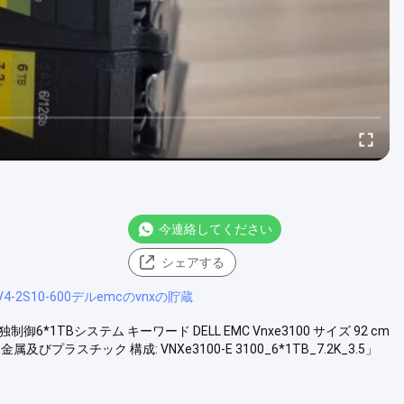
今連絡してください
シェアする
V4-2S10-600デルemcのvnxの貯蔵
独制御6*1TBシステム キーワード DELL EMC Vnxe3100 サイズ 92 cm
属及びプラスチック 構成: VNXe3100-E 3100_6*1TB_7.2K_3.5」