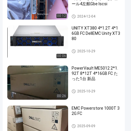
ール4左舷Gbe Iscsi
DELL EMC VNXの貯蔵
00:12
2024-12-04
UNITY XT380 4*1.2T 4*1
6GB FC DellEMC Unity XT3
80
DELL EMCの単一性の貯蔵
2025-10-29
00:06
PowerVault ME5012 2*1.
92T 8*12T 4*16GB FC た
った1台 新品
DELL EMCの単一性の貯蔵
2025-10-29
00:26
EMC Powerstore 1000T 3
2G FC
DELL EMCの単一性の貯蔵
2025-09-09