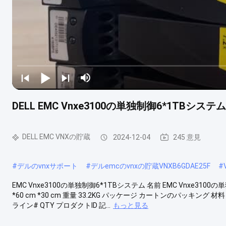
DELL EMC Vnxe3100の単独制御6*1TBシステム
DELL EMC VNXの貯蔵
2024-12-04
245 意見
#
デルのvnxサポート
#
デルemcのvnxの貯蔵VNXB6GDAE25F
#
EMC Vnxe3100の単独制御6*1TBシステム 名前 EMC Vnxe3100の単
*60 cm *30 cm 重量 33.2KG パッケージ カートンのパッキング 材料 金
ライン# QTY プロダクトID 記...
もっと見る