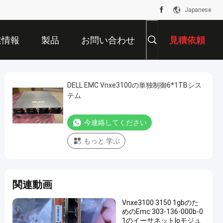
Japanese
業情報
製品
お問い合わせ
見積依頼
DELL EMC Vnxe3100の単独制御6*1TBシス
テム
今連絡してください
もっと 学ぶ
関連動画
Vnxe3100 3150 1gbのた
めのEmc 303-136-000b-0
1のイーサネットIoモジュ